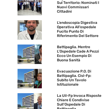
Sul Territorio: Nominati I
Nuovi Commissari
Cittadini
L’endoscopia Digestiva
Operativa All’ospedale
Fucito Punto Di
Riferimento Del Settore
Battipaglia. Mentre
L’Ospedale Cade A Pezzi
Ecco Un Esempio Di
Buona Sanità
Evacuazione P.O. Di
Battipaglia. Cisl-Fp:
Subito Un Tavolo
Istituzionale
La Uil-Fp Invoca Risposte
Chiare E Condivise
Sull’Ospedale Di
Battipaglia