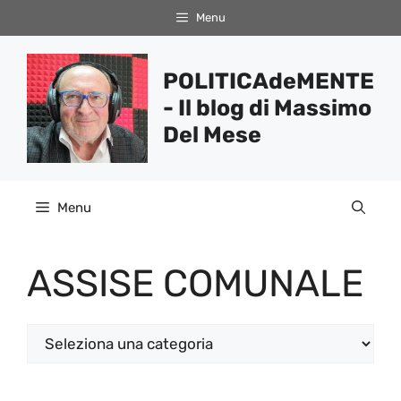
Vai
Menu
al
contenuto
POLITICAdeMENTE
- Il blog di Massimo
Del Mese
Menu
ASSISE COMUNALE
Categorie