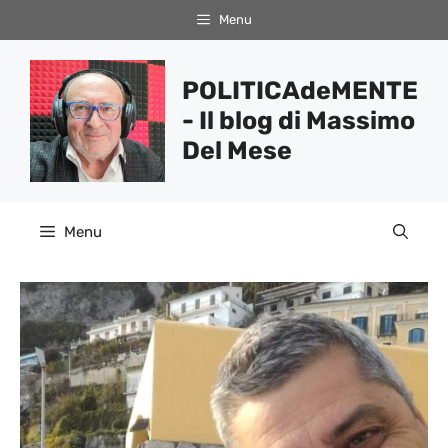
Vai
Menu
al
contenuto
POLITICAdeMENTE
- Il blog di Massimo
Del Mese
Menu