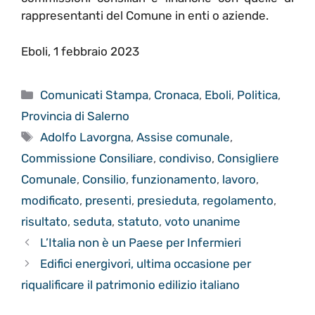
rappresentanti del Comune in enti o aziende.
Eboli, 1 febbraio 2023
Categorie
Comunicati Stampa
,
Cronaca
,
Eboli
,
Politica
,
Provincia di Salerno
Tag
Adolfo Lavorgna
,
Assise comunale
,
Commissione Consiliare
,
condiviso
,
Consigliere
Comunale
,
Consilio
,
funzionamento
,
lavoro
,
modificato
,
presenti
,
presieduta
,
regolamento
,
risultato
,
seduta
,
statuto
,
voto unanime
L’Italia non è un Paese per Infermieri
Edifici energivori, ultima occasione per
riqualificare il patrimonio edilizio italiano