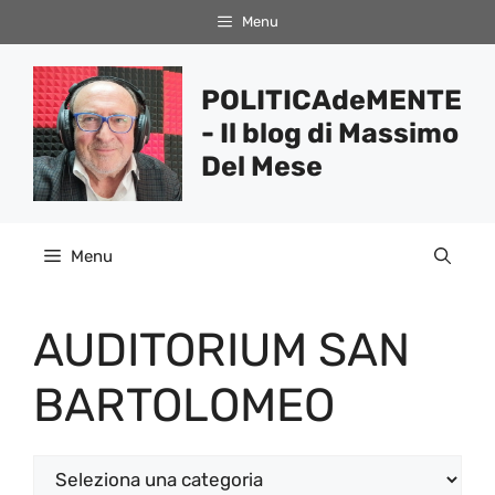
Vai
Menu
al
contenuto
POLITICAdeMENTE
- Il blog di Massimo
Del Mese
Menu
AUDITORIUM SAN
BARTOLOMEO
Categorie