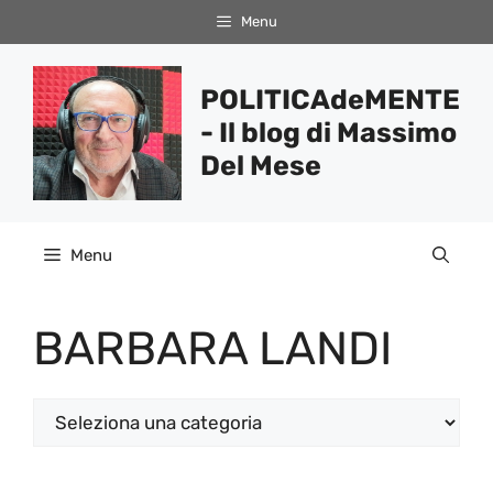
Vai
Menu
al
contenuto
POLITICAdeMENTE
- Il blog di Massimo
Del Mese
Menu
BARBARA LANDI
Categorie