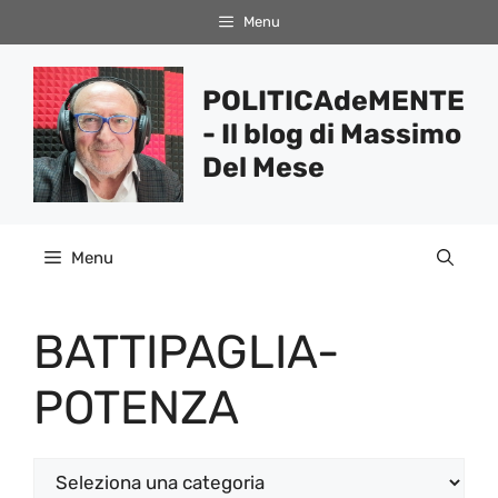
Vai
Menu
al
contenuto
POLITICAdeMENTE
- Il blog di Massimo
Del Mese
Menu
BATTIPAGLIA-
POTENZA
Categorie