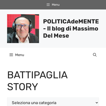
Vai
Menu
al
contenuto
POLITICAdeMENTE
- Il blog di Massimo
Del Mese
Menu
BATTIPAGLIA
STORY
Categorie