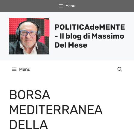
Vai
Menu
al
contenuto
POLITICAdeMENTE
- Il blog di Massimo
Del Mese
Menu
BORSA
MEDITERRANEA
DELLA