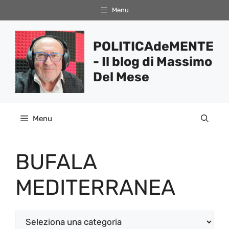
Vai
Menu
al
contenuto
POLITICAdeMENTE
- Il blog di Massimo
Del Mese
Menu
BUFALA
MEDITERRANEA
Categorie