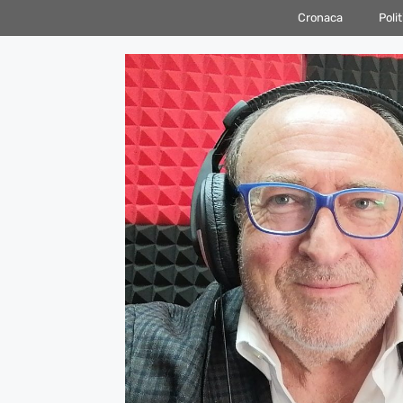
Vai
Cronaca
Polit
al
contenuto