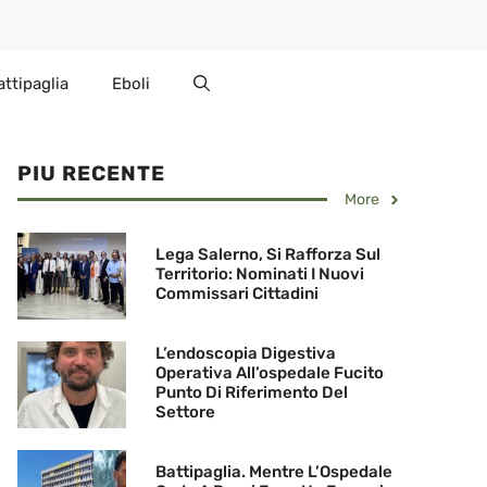
attipaglia
Eboli
PIU RECENTE
More
Lega Salerno, Si Rafforza Sul
Territorio: Nominati I Nuovi
Commissari Cittadini
L’endoscopia Digestiva
Operativa All’ospedale Fucito
Punto Di Riferimento Del
Settore
Battipaglia. Mentre L’Ospedale