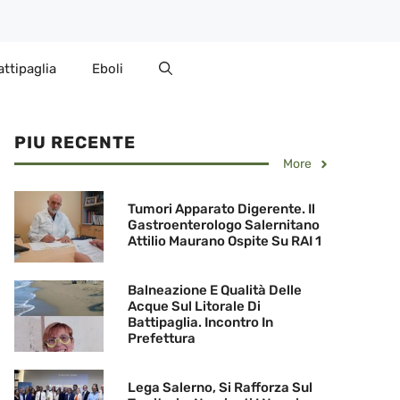
attipaglia
Eboli
PIU RECENTE
More
Tumori Apparato Digerente. Il
Gastroenterologo Salernitano
Attilio Maurano Ospite Su RAI 1
Balneazione E Qualità Delle
Acque Sul Litorale Di
Battipaglia. Incontro In
Prefettura
Lega Salerno, Si Rafforza Sul