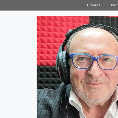
Vai
Cronaca
Polit
al
contenuto