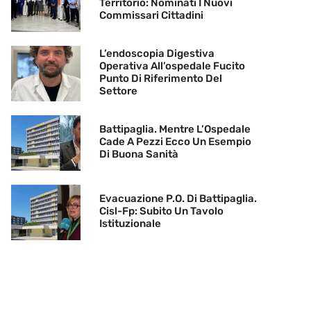
Territorio: Nominati I Nuovi
Commissari Cittadini
L’endoscopia Digestiva
Operativa All’ospedale Fucito
Punto Di Riferimento Del
Settore
Battipaglia. Mentre L’Ospedale
Cade A Pezzi Ecco Un Esempio
Di Buona Sanità
Evacuazione P.O. Di Battipaglia.
Cisl-Fp: Subito Un Tavolo
Istituzionale