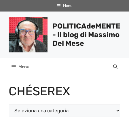
Vai
Menu
al
contenuto
POLITICAdeMENTE
- Il blog di Massimo
Del Mese
Menu
CHÉSEREX
Categorie