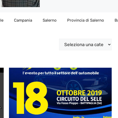
le
Campania
Salerno
Provincia di Salerno
B
Categorie