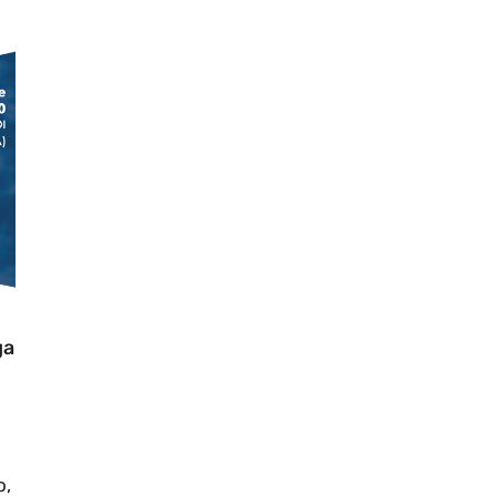
ga
o,