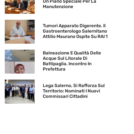
Un Piano Speciale Per La
Manutenzione
Tumori Apparato Digerente. Il
Gastroenterologo Salernitano
Attilio Maurano Ospite Su RAI 1
Balneazione E Qualità Delle
Acque Sul Litorale Di
Battipaglia. Incontro In
Prefettura
Lega Salerno, Si Rafforza Sul
Territorio: Nominati I Nuovi
Commissari Cittadini