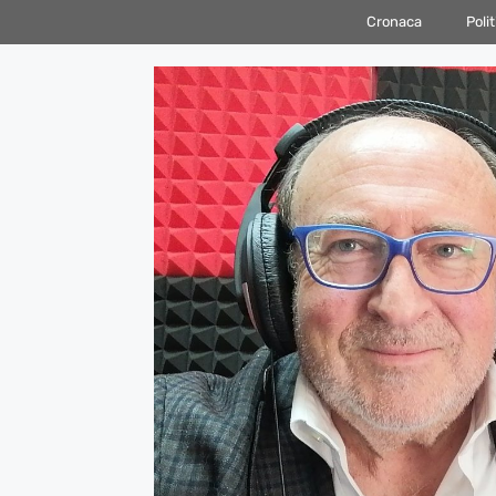
Vai
Cronaca
Polit
al
contenuto