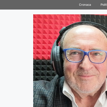
Vai
Cronaca
Polit
al
contenuto