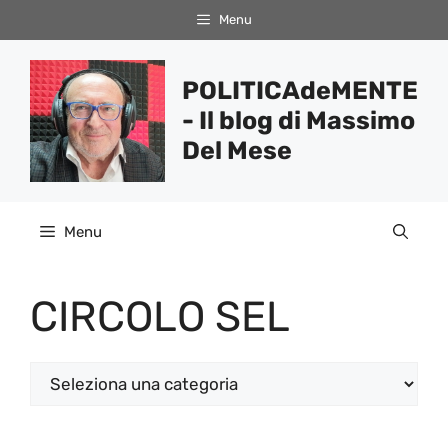
Vai
Menu
al
contenuto
POLITICAdeMENTE
- Il blog di Massimo
Del Mese
Menu
CIRCOLO SEL
Categorie