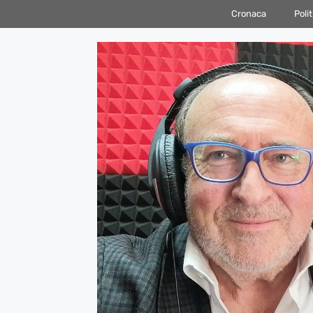
Vai
Cronaca
Polit
al
contenuto