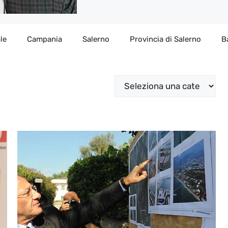
le
Campania
Salerno
Provincia di Salerno
B
Categorie