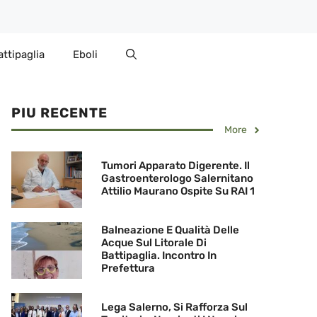
attipaglia
Eboli
PIU RECENTE
More
Tumori Apparato Digerente. Il
Gastroenterologo Salernitano
Attilio Maurano Ospite Su RAI 1
Balneazione E Qualità Delle
Acque Sul Litorale Di
Battipaglia. Incontro In
Prefettura
Lega Salerno, Si Rafforza Sul