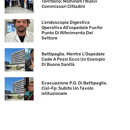
Territorio: Nominati I Nuovi
Commissari Cittadini
L’endoscopia Digestiva
Operativa All’ospedale Fucito
Punto Di Riferimento Del
Settore
Battipaglia. Mentre L’Ospedale
Cade A Pezzi Ecco Un Esempio
Di Buona Sanità
Evacuazione P.O. Di Battipaglia.
Cisl-Fp: Subito Un Tavolo
Istituzionale