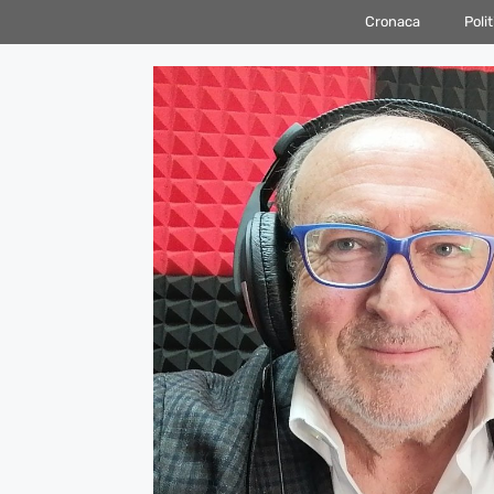
Vai
Cronaca
Polit
al
contenuto