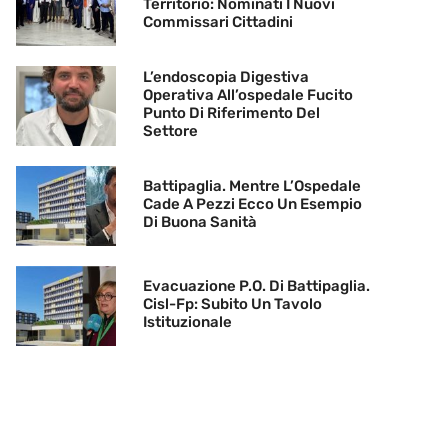
Territorio: Nominati I Nuovi
Commissari Cittadini
L’endoscopia Digestiva
Operativa All’ospedale Fucito
Punto Di Riferimento Del
Settore
Battipaglia. Mentre L’Ospedale
Cade A Pezzi Ecco Un Esempio
Di Buona Sanità
Evacuazione P.O. Di Battipaglia.
Cisl-Fp: Subito Un Tavolo
Istituzionale