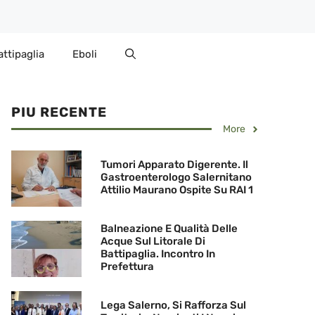
attipaglia
Eboli
PIU RECENTE
More
Tumori Apparato Digerente. Il
Gastroenterologo Salernitano
Attilio Maurano Ospite Su RAI 1
Balneazione E Qualità Delle
Acque Sul Litorale Di
Battipaglia. Incontro In
Prefettura
Lega Salerno, Si Rafforza Sul