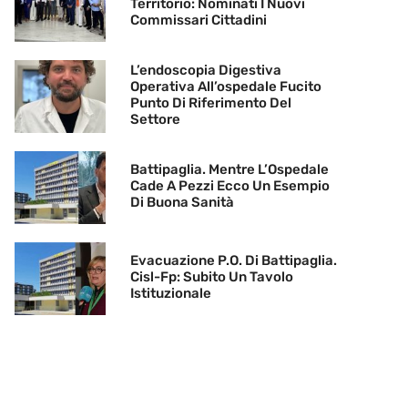
Territorio: Nominati I Nuovi
Commissari Cittadini
L’endoscopia Digestiva
Operativa All’ospedale Fucito
Punto Di Riferimento Del
Settore
Battipaglia. Mentre L’Ospedale
Cade A Pezzi Ecco Un Esempio
Di Buona Sanità
Evacuazione P.O. Di Battipaglia.
Cisl-Fp: Subito Un Tavolo
Istituzionale