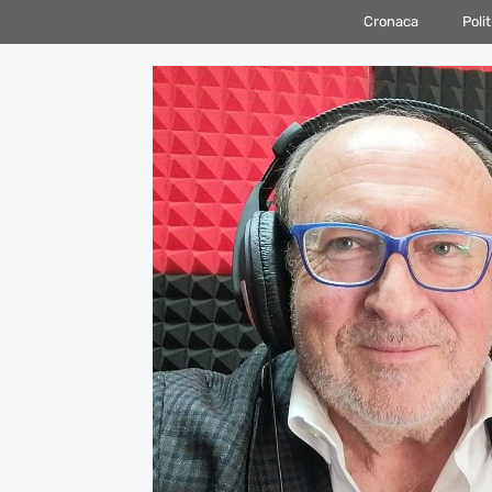
Vai
Cronaca
Polit
al
contenuto