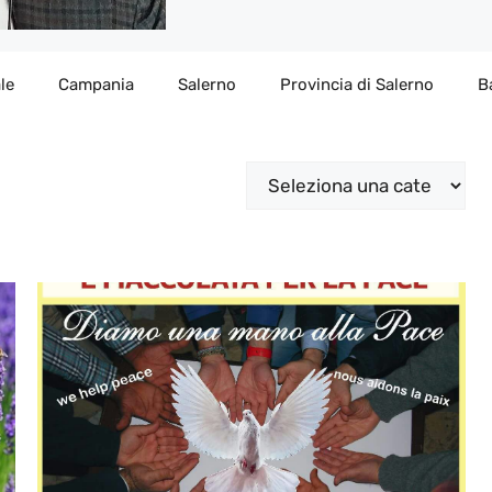
le
Campania
Salerno
Provincia di Salerno
B
Categorie