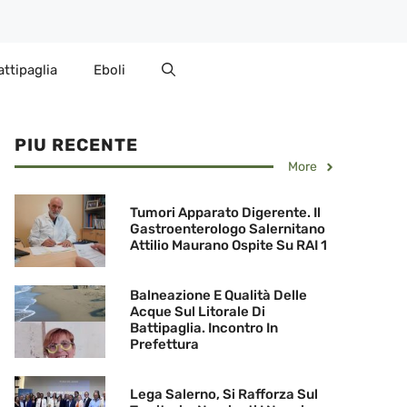
attipaglia
Eboli
PIU RECENTE
More
Tumori Apparato Digerente. Il
Gastroenterologo Salernitano
Attilio Maurano Ospite Su RAI 1
Balneazione E Qualità Delle
Acque Sul Litorale Di
Battipaglia. Incontro In
Prefettura
Lega Salerno, Si Rafforza Sul