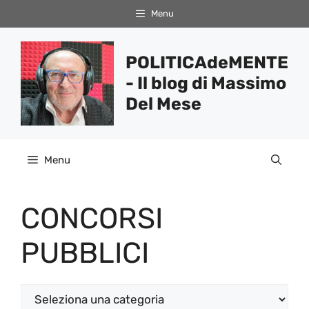
Vai
Menu
al
contenuto
POLITICAdeMENTE
- Il blog di Massimo
Del Mese
Menu
CONCORSI
PUBBLICI
Categorie