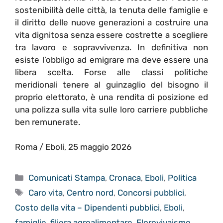
sostenibilità delle città, la tenuta delle famiglie e
il diritto delle nuove generazioni a costruire una
vita dignitosa senza essere costrette a scegliere
tra lavoro e sopravvivenza. In definitiva non
esiste l’obbligo ad emigrare ma deve essere una
libera scelta. Forse alle classi politiche
meridionali tenere al guinzaglio del bisogno il
proprio elettorato, è una rendita di posizione ed
una polizza sulla vita sulle loro carriere pubbliche
ben remunerate.
Roma / Eboli, 25 maggio 2026
Categorie
Comunicati Stampa
,
Cronaca
,
Eboli
,
Politica
Tag
Caro vita
,
Centro nord
,
Concorsi pubblici
,
Costo della vita – Dipendenti pubblici
,
Eboli
,
famiglie
,
filiera agroalimentare
,
Florovivaismo
,