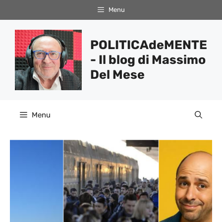
Vai
Menu
al
contenuto
POLITICAdeMENTE
- Il blog di Massimo
Del Mese
Menu