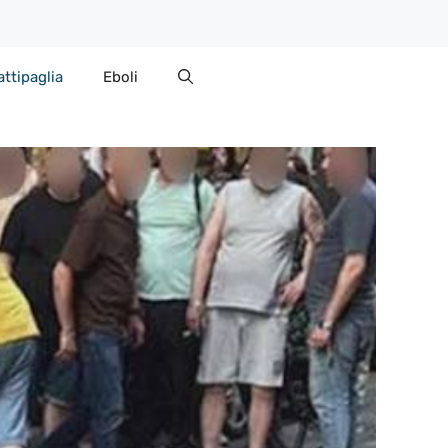
attipaglia
Eboli