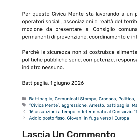
Per questo Civica Mente sta lavorando a un pi
operatori sociali, associazioni e realtà del terr
mozione da presentare al Consiglio comunal
permanenti di prevenzione, coordinamento e in
Perché la sicurezza non si costruisce aliment
politiche pubbliche serie, competenze, responsa
indietro nessuno.
Battipaglia, 1 giugno 2026
Categorie
Battipaglia
,
Comunicati Stampa
,
Cronaca
,
Politica
,
Tag
“Civica Mente”
,
aggressione
,
Arresto
,
battipaglia
,
Ma
16 assunzioni a tempo indeterminato al Consorzio “
Addio posto fisso. Giovani in fuga verso l’Europa
Lascia Un Commento