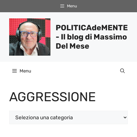
Vai
Menu
al
contenuto
POLITICAdeMENTE
- Il blog di Massimo
Del Mese
Menu
AGGRESSIONE
Categorie