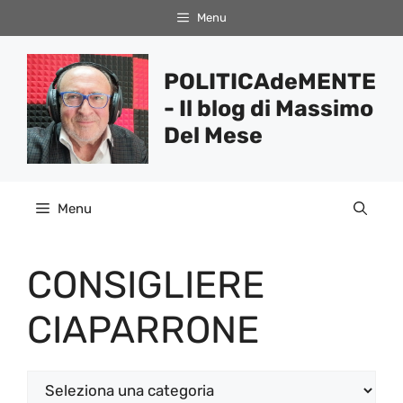
Vai
Menu
al
contenuto
POLITICAdeMENTE
- Il blog di Massimo
Del Mese
Menu
CONSIGLIERE
CIAPARRONE
Categorie