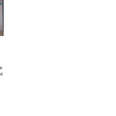
he
nt