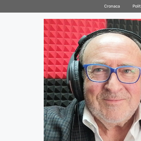
Vai
Cronaca
Polit
al
contenuto