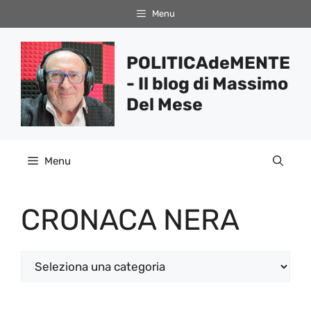
Vai
Menu
al
contenuto
POLITICAdeMENTE
- Il blog di Massimo
Del Mese
Menu
CRONACA NERA
Categorie