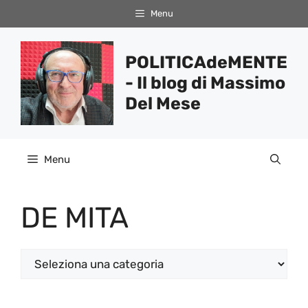
Vai
Menu
al
contenuto
POLITICAdeMENTE
- Il blog di Massimo
Del Mese
Menu
DE MITA
Categorie