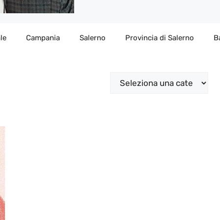
le
Campania
Salerno
Provincia di Salerno
B
Categorie