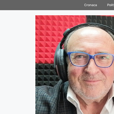
Vai
Cronaca
Polit
al
contenuto