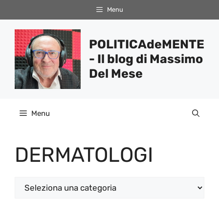
Vai
Menu
al
contenuto
POLITICAdeMENTE
- Il blog di Massimo
Del Mese
Menu
DERMATOLOGI
Categorie