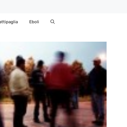
attipaglia
Eboli