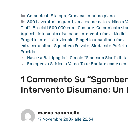
Categorie
Comunicati Stampa
,
Cronaca
,
In primo piano
Tag
800 Lavoratori migranti
,
area ex mercato s. Nicola V
Cioffi
,
Bruciati 500.000 euro
,
Comune
,
Comunicato st
Agricoli
,
intervento disumano
,
intervento farsa
,
Medici 
Progetto inter-istituzionale
,
Progetto umanitario farsa
,
extracomunitari
,
Sgombero Forzato
,
Sindacato Prefett
Procida
Nasce a Battipaglia il Circolo "Giancarlo Siani" di Ital
Emergenza S. Nicola Varco-Torre Barriate come cent
1 Commento Su “Sgombero
Intervento Disumano; Un 
marco naponiello
17 Novembre 2009 alle 22:34