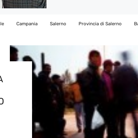
le
Campania
Salerno
Provincia di Salerno
B
A
O