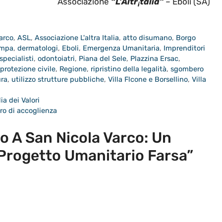
Associazione
“L’Altr
talia”
–
Eboli (SA)
i
arco
,
ASL
,
Associazione L'altra Italia
,
atto disumano
,
Borgo
ampa
,
dermatologi
,
Eboli
,
Emergenza Umanitaria
,
Imprenditori
specialisti
,
odontoiatri
,
Piana del Sele
,
Plazzina Ersac
,
protezione civile
,
Regione
,
ripristino della legalità
,
sgombero
ura
,
utilizzo strutture pubbliche
,
Villa Flcone e Borsellino
,
Villa
ia dei Valori
ro di accoglienza
 A San Nicola Varco: Un
Progetto Umanitario Farsa”