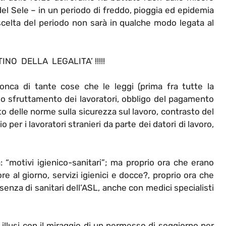
del Sele – in un periodo di freddo, pioggia ed epidemia
 scelta del periodo non sarà in qualche modo legata al
NO DELLA LEGALITA’ !!!!!
onca di tante cose che le leggi (prima fra tutte la
lo sfruttamento dei lavoratori, obbligo del pagamento
tto delle norme sulla sicurezza sul lavoro, contrasto del
o per i lavoratori stranieri da parte dei datori di lavoro,
: “motivi igienico-sanitari”; ma proprio ora che erano
re al giorno, servizi igienici e docce?, proprio ora che
nza di sanitari dell’ASL, anche con medici specialisti
i illusi con il miraggio di un permesso di soggiorno per