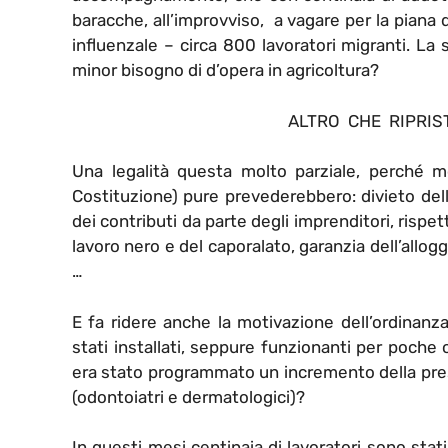
baracche, all’improvviso, a vagare per la piana 
influenzale – circa 800 lavoratori migranti. La
minor bisogno di d’opera in agricoltura?
ALTRO CHE RIPRISTI
Una legalità questa molto parziale, perché m
Costituzione) pure prevederebbero: divieto del
dei contributi da parte degli imprenditori, rispe
lavoro nero e del caporalato, garanzia dell’alloggi
…
E fa ridere anche la motivazione dell’ordinanza
stati installati, seppure funzionanti per poche o
era stato programmato un incremento della prese
(odontoiatri e dermatologici)?
In questi mesi centinaia di lavoratori sono stat