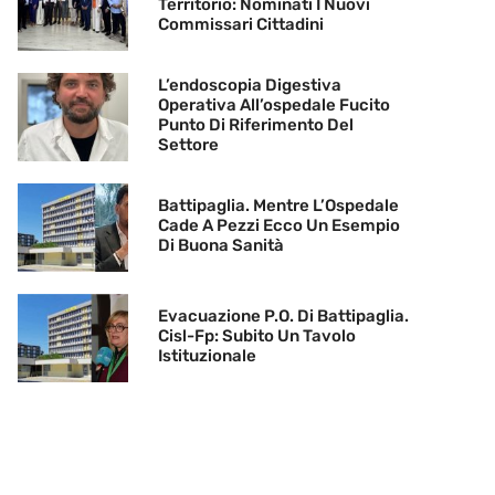
Territorio: Nominati I Nuovi
Commissari Cittadini
L’endoscopia Digestiva
Operativa All’ospedale Fucito
Punto Di Riferimento Del
Settore
Battipaglia. Mentre L’Ospedale
Cade A Pezzi Ecco Un Esempio
Di Buona Sanità
Evacuazione P.O. Di Battipaglia.
Cisl-Fp: Subito Un Tavolo
Istituzionale