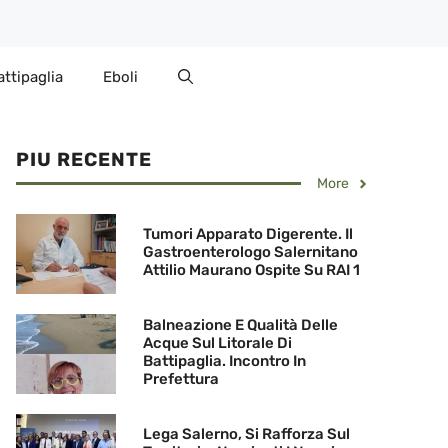
attipaglia
Eboli
PIU RECENTE
More
Tumori Apparato Digerente. Il
Gastroenterologo Salernitano
Attilio Maurano Ospite Su RAI 1
Balneazione E Qualità Delle
Acque Sul Litorale Di
Battipaglia. Incontro In
Prefettura
Lega Salerno, Si Rafforza Sul