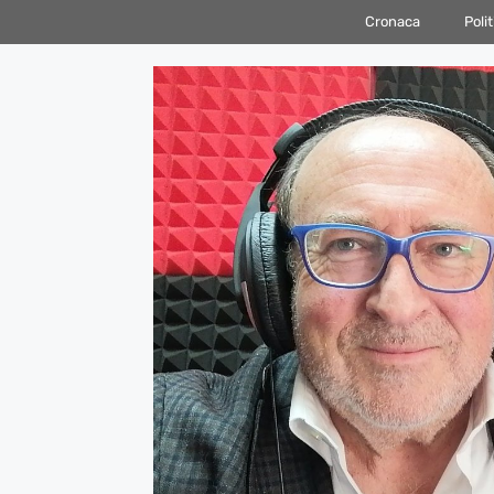
Vai
Cronaca
Polit
al
contenuto