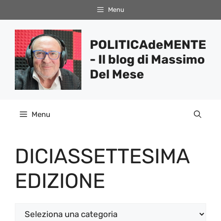
Vai
Menu
al
contenuto
POLITICAdeMENTE
- Il blog di Massimo
Del Mese
Menu
DICIASSETTESIMA
EDIZIONE
Categorie