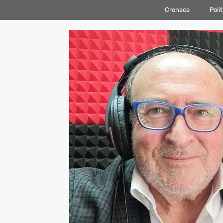
Vai
Cronaca
Polit
al
contenuto