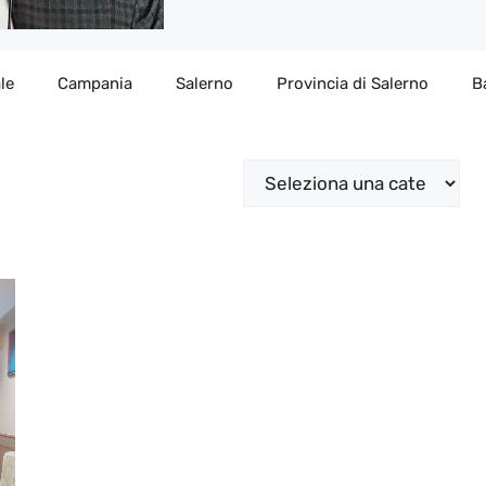
le
Campania
Salerno
Provincia di Salerno
B
Categorie