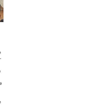
e
-
a
re
è