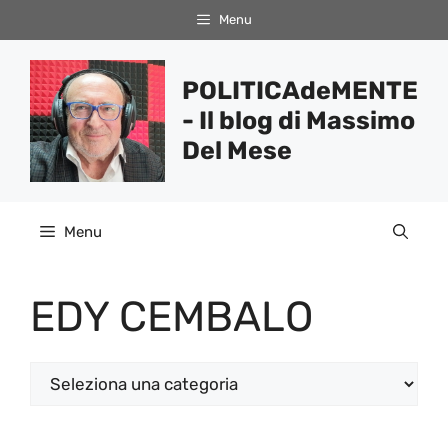
Vai
Menu
al
contenuto
POLITICAdeMENTE
- Il blog di Massimo
Del Mese
Menu
EDY CEMBALO
Categorie