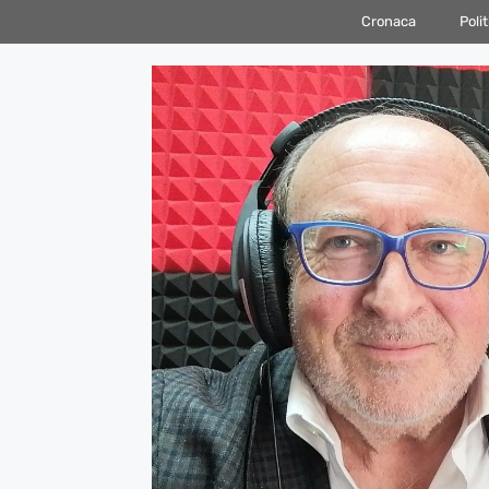
Vai
Cronaca
Polit
al
contenuto