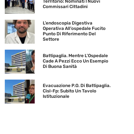
Territorio: Nominati I Nuovi
Commissari Cittadini
L’endoscopia Digestiva
Operativa All’ospedale Fucito
Punto Di Riferimento Del
Settore
Battipaglia. Mentre L’Ospedale
Cade A Pezzi Ecco Un Esempio
Di Buona Sanità
Evacuazione P.O. Di Battipaglia.
Cisl-Fp: Subito Un Tavolo
Istituzionale