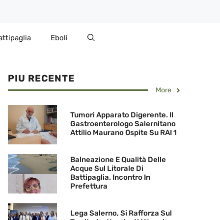
attipaglia
Eboli
PIU RECENTE
More
Tumori Apparato Digerente. Il
Gastroenterologo Salernitano
Attilio Maurano Ospite Su RAI 1
Balneazione E Qualità Delle
Acque Sul Litorale Di
Battipaglia. Incontro In
Prefettura
Lega Salerno, Si Rafforza Sul