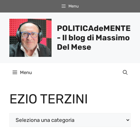
Vai
Menu
al
contenuto
POLITICAdeMENTE
- Il blog di Massimo
Del Mese
Menu
EZIO TERZINI
Categorie