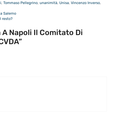
i
,
Tommaso Pellegrino
,
unanimità
,
Unisa
,
Vincenzo Inverso
,
a Salerno
l resto?
A Napoli Il Comitato Di
CVDA”