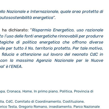
lo Nazionale e Internazionale, quale area protetta di
’autosostenibilità energetica
”.
, ha dichiarato: “
Risparmio Energetico, uso razionale
to l’uso delle fonti energetiche rinnovabili per produrre
egiche di politica energetica che offrono diverse
le per tutto il Ns. territorio protetto. Per tale motivo,
 fiducia e attenzione sul lavoro del neonato CdC in
le con la massima Agenzia Nazionale per le Nuove
al’ è l’ENEA
.
mpa
,
Cronaca
,
Home
,
In primo piano
,
Politica
,
Provincia di
lla
,
CdC
,
Comitato di Coordinamento
,
Costituzione
,
rico Testa
,
Gregorio Romano
,
insediamento
,
Parco Nazionale