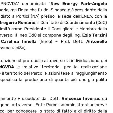
l PNCVDA” denominata “
New Energy Park-Angelo
ria, ma l’idea che fu del Sindaco già presidente della
iato a Portici (NA) presso la sede dell’ENEA, con la
Gregorio Romano
, il Comitato di Coordinamento (CdC)
nimità come Presidente il Consigliere e Membro della
verso. Il neo CdC si compone degli Ing.
Ezio Terzini
a
Carolina Innella
(Enea) – Prof. Dott.
Antonello
ssmacUniSa).
tuazione al protocollo attraverso la individuazione dei
PNCVDA
e relativo territorio, per la realizzazione
il territorio del Parco le azioni tese al raggiungimento
specifico la produzione di quanta più energia pulita
namento Presieduto dal Dott.
Vincenzo Inverso
, su
gono, attraverso l’Ente Parco, somministrerà un breve
o, per conoscere lo stato di fatto e di diritto della