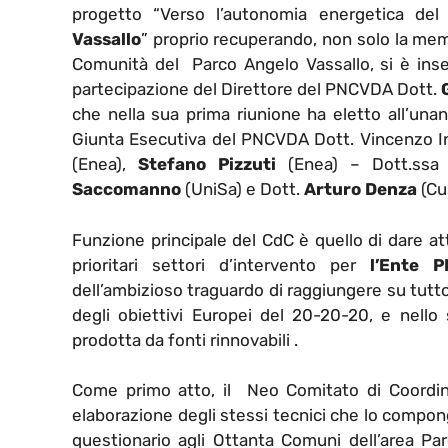
progetto “Verso l’autonomia energetica de
Vassallo
” proprio recuperando, non solo la memo
Comunità del Parco Angelo Vassallo, si è insed
partecipazione del Direttore del PNCVDA Dott.
che nella sua prima riunione ha eletto all’una
Giunta Esecutiva del PNCVDA Dott. Vincenzo In
(Enea),
Stefano Pizzuti
(Enea) – Dott.ss
Saccomanno
(UniSa) e Dott.
Arturo Denza
(Cu
Funzione principale del CdC è quello di dare at
prioritari settori d’intervento per
l’Ente 
dell’ambizioso traguardo di raggiungere su tutto 
degli obiettivi Europei del 20-20-20, e nello 
prodotta da fonti rinnovabili .
Come primo atto, il Neo Comitato di Coordi
elaborazione degli stessi tecnici che lo compon
questionario agli Ottanta Comuni dell’area Parc