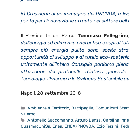
5) Creazione di un immagine del PNCVDA, a livel
punta per l’innovazione attuata nel settore dell
Il Presidente del Parco,
Tommaso Pellegrino
dell’energia ed efficienza energetica e soprattut
sempre più energia pulita sono scelte strat
opportunità di sviluppo e di tutela eco-sostenibi
unitamente all’intero Consiglio poniamo piena
attuazione del protocollo d’intesa genera
Tecnologie, l’Energia e lo Sviluppo Sostenibile qu
Napoli, 28 settembre 2018
Categorie
Ambiente & Territorio
,
Battipaglia
,
Comunicati Sta
Salerno
Tag
Antonello Saccomanno
,
Arturo Denza
,
Carolina Inne
CussmacUniSa
,
Enea
,
ENEA/PNCVDA
,
Ezio Terzini
,
Fede