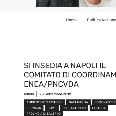
Home
Politica Naziona
SI INSEDIA A NAPOLI IL
COMITATO DI COORDINA
ENEA/PNCVDA
admin
28 Settembre 2018
AMBIENTE & TERRITORIO
BATTIPAGLIA
COMUNICATI 
CRONACA
HOME
IN PRIMO PIANO
POLITICA
PROVINCIA DI SALERNO