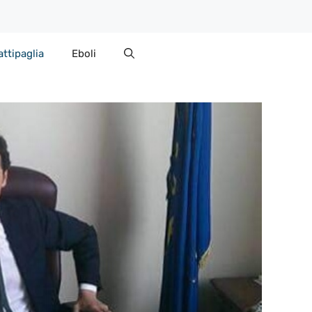
attipaglia
Eboli