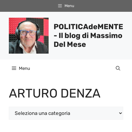
Vai
Menu
al
contenuto
POLITICAdeMENTE
- Il blog di Massimo
Del Mese
Menu
ARTURO DENZA
Categorie