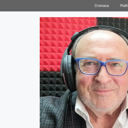
Vai
Cronaca
Polit
al
contenuto