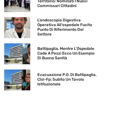
Territorio: Nominati I Nuovi
Commissari Cittadini
L’endoscopia Digestiva
Operativa All’ospedale Fucito
Punto Di Riferimento Del
Settore
Battipaglia. Mentre L’Ospedale
Cade A Pezzi Ecco Un Esempio
Di Buona Sanità
Evacuazione P.O. Di Battipaglia.
Cisl-Fp: Subito Un Tavolo
Istituzionale