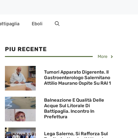
attipaglia
Eboli
PIU RECENTE
More
Tumori Apparato Digerente. Il
Gastroenterologo Salernitano
Attilio Maurano Ospite Su RAI 1
Balneazione E Qualità Delle
Acque Sul Litorale Di
Battipaglia. Incontro In
Prefettura
Lega Salerno, Si Rafforza Sul