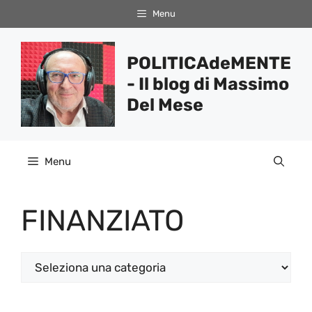
Vai
Menu
al
contenuto
POLITICAdeMENTE
- Il blog di Massimo
Del Mese
Menu
FINANZIATO
Categorie