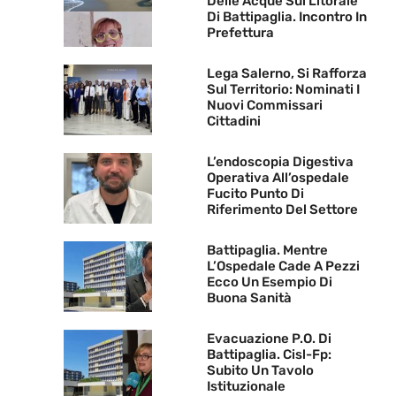
Delle Acque Sul Litorale
Di Battipaglia. Incontro In
Prefettura
Lega Salerno, Si Rafforza
Sul Territorio: Nominati I
Nuovi Commissari
Cittadini
L’endoscopia Digestiva
Operativa All’ospedale
Fucito Punto Di
Riferimento Del Settore
Battipaglia. Mentre
L’Ospedale Cade A Pezzi
Ecco Un Esempio Di
Buona Sanità
Evacuazione P.O. Di
Battipaglia. Cisl-Fp:
Subito Un Tavolo
Istituzionale