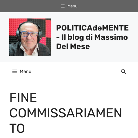
Vai
Menu
al
contenuto
POLITICAdeMENTE
- Il blog di Massimo
Del Mese
Menu
FINE
COMMISSARIAMEN
TO