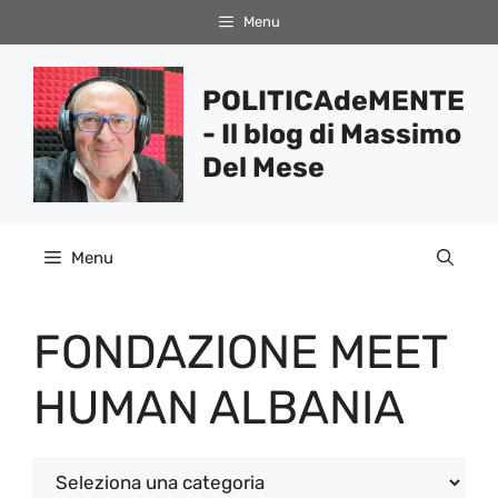
Vai
Menu
al
contenuto
POLITICAdeMENTE
- Il blog di Massimo
Del Mese
Menu
FONDAZIONE MEET
HUMAN ALBANIA
Categorie