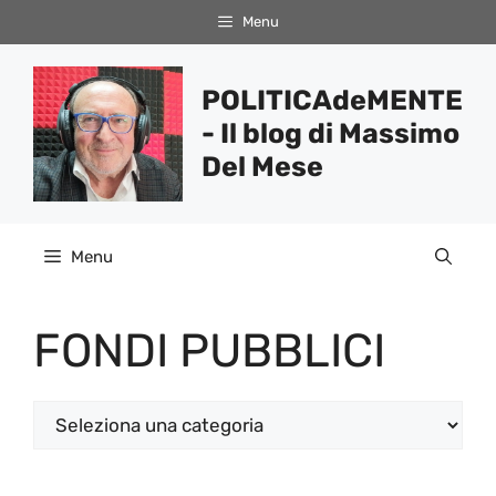
Vai
Menu
al
contenuto
POLITICAdeMENTE
- Il blog di Massimo
Del Mese
Menu
FONDI PUBBLICI
Categorie