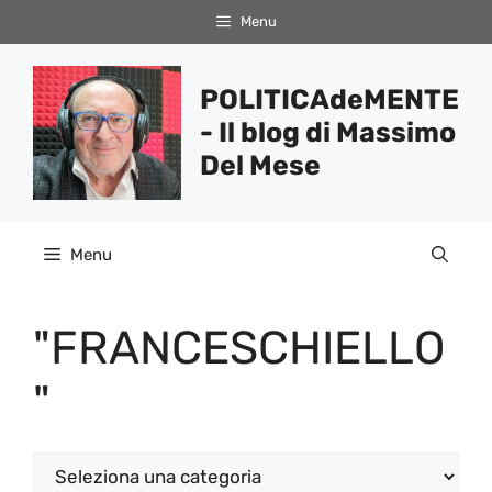
Vai
Menu
al
contenuto
POLITICAdeMENTE
- Il blog di Massimo
Del Mese
Menu
"FRANCESCHIELLO
"
Categorie