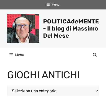
Vai
Menu
al
contenuto
POLITICAdeMENTE
- Il blog di Massimo
Del Mese
Menu
GIOCHI ANTICHI
Categorie