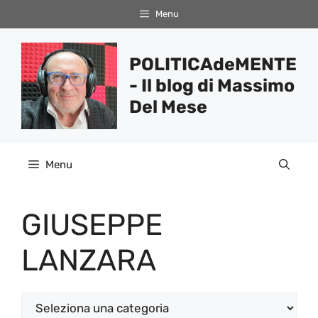
Vai
Menu
al
contenuto
POLITICAdeMENTE
- Il blog di Massimo
Del Mese
Menu
GIUSEPPE
LANZARA
Categorie