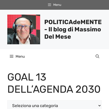
Vai
Menu
al
contenuto
POLITICAdeMENTE
- Il blog di Massimo
Del Mese
Menu
GOAL 13
DELL’AGENDA 2030
Categorie