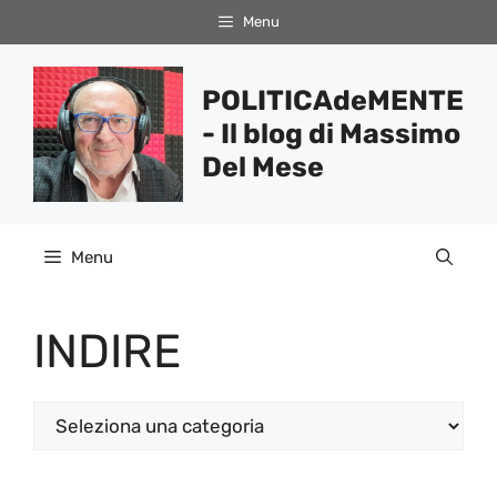
Vai
Menu
al
contenuto
POLITICAdeMENTE
- Il blog di Massimo
Del Mese
Menu
INDIRE
Categorie