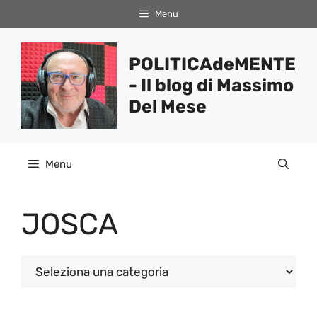
Vai
Menu
al
contenuto
POLITICAdeMENTE
- Il blog di Massimo
Del Mese
Menu
JOSCA
Categorie