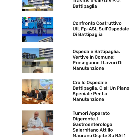
Trasfusionale Del P.O.
Battipaglia
Confronto Costruttivo
UIL Fp-ASL Sull’Ospedale
Di Battipaglia
Ospedale Battipaglia.
Vertive In Comune:
Proseguono I Lavori Di
Manutenzione
Crollo Ospedale
Battipaglia. Cisl: Un Piano
Speciale Per La
Manutenzione
Tumori Apparato
Digerente. Il
Gastroenterologo
Salernitano Attilio
Maurano Ospite Su RAI 1