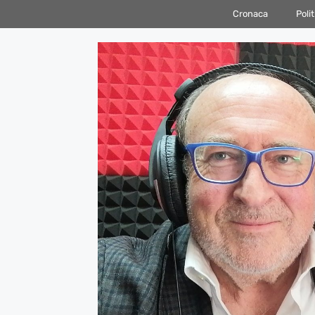
Vai
Cronaca
Polit
al
contenuto