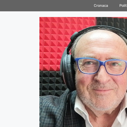
Vai
Cronaca
Polit
al
contenuto